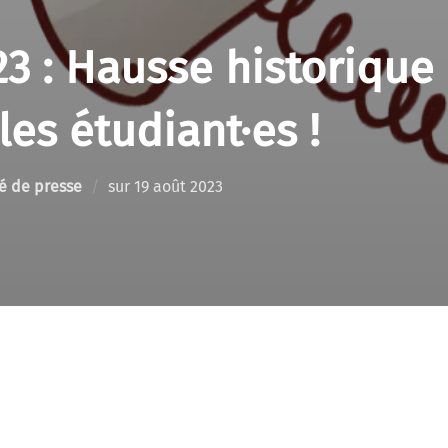
3 : Hausse historique
les étudiant·es !
Publié
 de presse
sur
19 août 2023
le