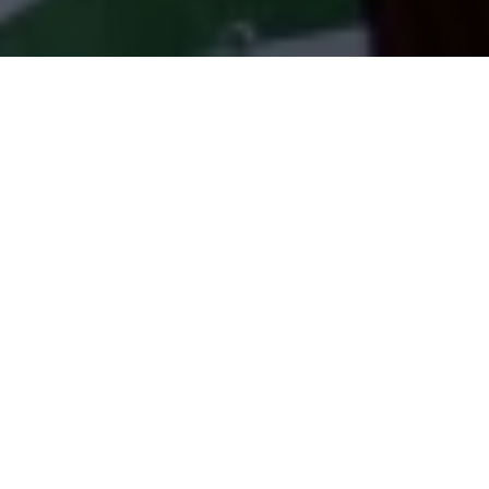
Dans un contexte de précarité grandissante la CSTE, le
syndicat étudiant du Haut-Rhin dénonce la hausse honteuse
des loyers en résidence CROUS et le risque sur la population
étudiante.
11,7 €/mois en moyenne pour
les étudiant⸱es logées au
CROUS
Le CROUS de Strasbourg veut faire voter le 11 mars une
nouvelle augmentation des loyers et des charges, après celle
de 3,5 % en 2024. Selon nos calculs, cette hausse de 3.26% des