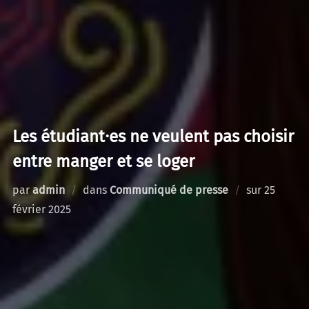
Les étudiant⸱es ne veulent pas choisir
entre manger et se loger
Publié
par
admin
dans
Communiqué de presse
sur
25
le
février 2025