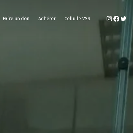
Instagr
Faceb
Twit
Faire un don
Adhérer
Cellulle VSS