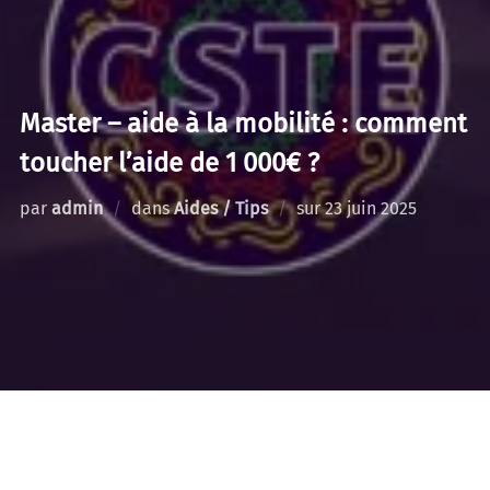
Master – aide à la mobilité : comment
toucher l’aide de 1 000€ ?
Publié
par
admin
dans
Aides / Tips
sur
23 juin 2025
le
1 000€ pour changer de région. On t’explique tout !