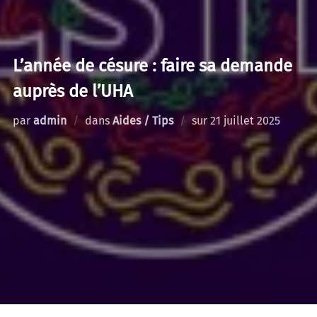
L’année de césure : faire sa demande
auprès de l’UHA
Publié
par
admin
dans
Aides / Tips
sur
21 juillet 2025
le